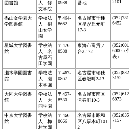
2101
0938
図書館
人 修
番地
文学院
(052)781
椙山女学園大
学校法
〒464-
名古屋市千種
6452
8662
学図書館
人 椙
区星が丘元町
17-3
山女学
園
(052)601
星城大学図書
学校法
〒476-
東海市富貴ノ
6000（
8588
館
人 名
台2-172
表）
古屋石
田学園
(052)882
瀬木学園図書
学校法
〒467-
名古屋市瑞穂
3152
0867
館
人 瀬
区春敲町2-13
木学園
(052)612
大同大学図書
学校法
〒457-
名古屋市南区
6873
8530
館
人 大
滝春町10-3
同学園
(052)835
中京大学図書
学校法
〒466-
名古屋市昭和
7157
8666
館
人 梅
区八事本町101-
2
村学園