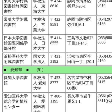
(054)334
東海大学付属
学校法
〒424-
静岡市清水区
0414
8610
図書館静岡図
人 東
折戸3-20-1
書館
海大学
(054)297
常葉大学附属
学校法
〒422-
静岡市駿河区
6136
8581
図書館
人 常
弥生町6-1
葉大学
(055)980
日本大学図書
学校法
〒411-
三島市文教町2
0806
8555
館国際関係学
人 日
丁目31-145
部分館
本大学
(053)435
浜松医科大学
国立大
〒431-
浜松市東区半
2169
3192
附属図書館
学法人
田山一丁目20-1
■ 愛知県 ■ (51)
(052)564
愛知大学図書
学校法
〒453-
名古屋市中村
6115
8777
館
人 愛知
区平池町4丁目
大学
60番6
(0561)62
愛知医科大学
学校法
〒480-
長久手市岩作
3311(代
1195
総合学術情報
人 愛
雁又1-1
センター
知医科
大学