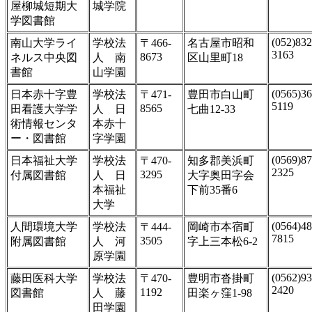
屋柳城短期大
城学院
学図書館
(052)832
南山大学ライ
学校法
〒466-
名古屋市昭和
3163
8673
ネルス中央図
人 南
区山里町18
書館
山学園
(0565)36
日本赤十字豊
学校法
〒471-
豊田市白山町
5119
8565
田看護大学学
人 日
七曲12-33
術情報センタ
本赤十
ー・図書館
字学園
(0569)87
日本福祉大学
学校法
〒470-
知多郡美浜町
2325
3295
付属図書館
人 日
大字奥田字会
本福祉
下前35番6
大学
(0564)48
人間環境大学
学校法
〒444-
岡崎市本宿町
7815
3505
附属図書館
人 河
字上三本松6-2
原学園
(0562)93
藤田医科大学
学校法
〒470-
豊明市沓掛町
2420
1192
図書館
人 藤
田楽ヶ窪1-98
田学園