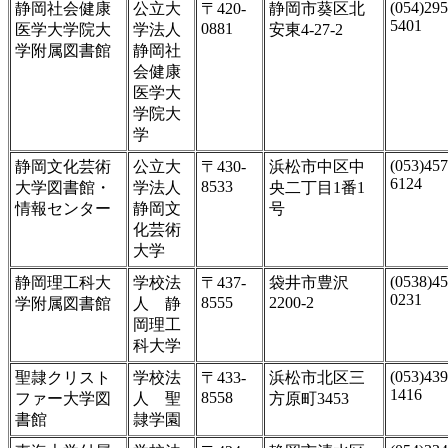
(054)295
静岡社会健康
公立大
〒420-
静岡市葵区北
5401
0881
医学大学院大
学法人
安東4-27-2
学附属図書館
静岡社
会健康
医学大
学院大
学
(053)457
静岡文化芸術
公立大
〒430-
浜松市中区中
6124
8533
大学図書館・
学法人
央二丁目1番1
情報センター
静岡文
号
化芸術
大学
(0538)45
静岡理工科大
学校法
〒437-
袋井市豊沢
0231
8555
2200-2
学附属図書館
人 静
岡理工
科大学
(053)439
聖隷クリスト
学校法
〒433-
浜松市北区三
1416
8558
ファー大学図
人 聖
方原町3453
書館
隷学園