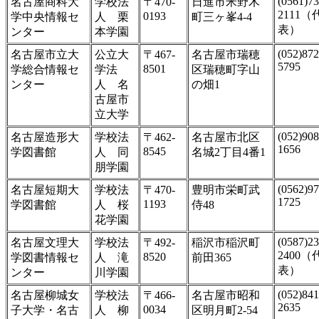
(0561)73
名古屋商科大
学校法
〒470-
日進市米野木
2111（
0193
学中央情報セ
人 栗
町三ヶ峯4-4
表）
ンター
本学園
(052)872
名古屋市立大
公立大
〒467-
名古屋市瑞穂
5795
8501
学総合情報セ
学法
区瑞穂町字山
ンター
人 名
の畑1
古屋市
立大学
(052)908
名古屋造形大
学校法
〒462-
名古屋市北区
1656
8545
学図書館
人 同
名城2丁目4番1
朋学園
(0562)97
名古屋短期大
学校法
〒470-
豊明市栄町武
1725
1193
学図書館
人 桜
侍48
花学園
(0587)23
名古屋文理大
学校法
〒492-
稲沢市稲沢町
2400（
8520
学図書情報セ
人 滝
前田365
表）
ンター
川学園
(052)841
名古屋柳城女
学校法
〒466-
名古屋市昭和
2635
0034
子大学・名古
人 柳
区明月町2-54