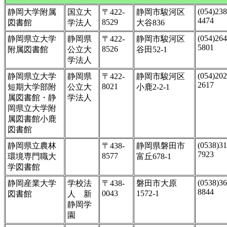
(054)238
静岡大学附属
国立大
〒422-
静岡市駿河区
4474
8529
図書館
学法人
大谷836
(054)264
静岡県立大学
静岡県
〒422-
静岡市駿河区
5801
8526
附属図書館
公立大
谷田52-1
学法人
(054)202
静岡県立大学
静岡県
〒422-
静岡市駿河区
2617
8021
短期大学部附
公立大
小鹿2-2-1
属図書館・静
学法人
岡県立大学附
属図書館小鹿
図書館
(0538)31
静岡県立農林
〒438-
静岡県磐田市
7923
8577
環境専門職大
富丘678-1
学図書館
(0538)36
静岡産業大学
学校法
〒438-
磐田市大原
8844
0043
1572-1
図書館
人 新
静岡学
園