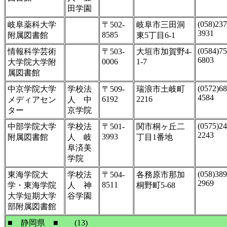
田学園
(058)237
岐阜薬科大学
〒502-
岐阜市三田洞
3931
8585
附属図書館
東5丁目6-1
(0584)75
情報科学芸術
〒503-
大垣市加賀野4-
6803
0006
1-7
大学院大学附
属図書館
(0572)68
中京学院大学
学校法
〒509-
瑞浪市土岐町
4584
6192
2216
メディアセン
人 中
ター
京学院
(0575)24
中部学院大学
学校法
〒501-
関市桐ヶ丘二
2243
3993
附属図書館
人 岐
丁目1番地
阜済美
学院
(058)389
東海学院大
学校法
〒504-
各務原市那加
2969
8511
学・東海学院
人 神
桐野町5-68
大学短期大学
谷学園
部附属図書館
■ 静岡県 ■ (13)