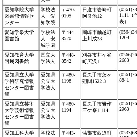
(0561)73
愛知学院大学
学校法
〒470-
日進市岩崎町
1111（
0195
図書館情報セ
人 愛
阿良池12
表）
ンター
知学院
(0564)34
愛知学泉大学
学校法
〒444-
岡崎市舳越町
1209
8520
図書館
人 安
上川成28
城学園
(0566)26
愛知教育大学
国立大
〒448-
刈谷市井ヶ谷
2683
8542
附属図書館
学法人
町広沢1
(0561)76
愛知県立大学
愛知県
〒480-
長久手市茨ヶ
8841
1198
学術研究情報
公立大
廻間1522-3
センター図書
学法人
館
(0561)76
愛知県立芸術
愛知県
〒480-
長久手市岩作
2963
1194
大学芸術情報
公立大
三ケ峯1-114
センター図書
学法人
館
(0533)68
愛知工科大学
学校法
〒443-
蒲郡市西迫町