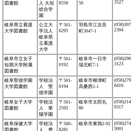
3527
8550
50
図書館
人 大垣
総合学
園
(058)397
岐阜県立看護
公立大
〒501-
羽島市江吉良
2304
6295
大学図書館
学法人
町3047-1
岐阜県
立看護
大学
(058)296
岐阜市立女子
〒501-
岐阜市一日市
3123
0192
短期大学附属
場北町7-1
図書館
(058)279
岐阜聖徳学園
学校法
〒501-
岐阜市柳津町
6416
6194
大学図書館
人 聖
高桑西1-1
徳学園
(058)214
岐阜女子大学
学校法
〒501-
岐阜市太郎丸
9317
2592
80
図書館
人 華
陽学園
(058)274
岐阜保健大学
学校法
〒500-
岐阜市東鶉2-92
5001
8281
図書館
人 豊