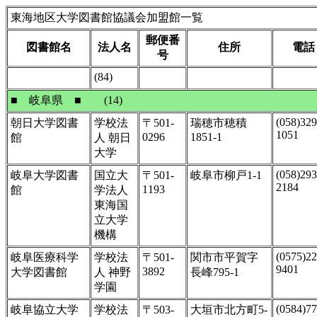
東海地区大学図書館協議会加盟館一覧
郵便番
図書館名
法人名
住所
電話
号
(84)
■ 岐阜県 ■ (14)
(058)329
朝日大学図書
学校法
〒501-
瑞穂市穂積
1051
0296
1851-1
館
人 朝日
大学
(058)293
岐阜大学図書
国立大
〒501-
岐阜市柳戸1-1
2184
1193
館
学法人
東海国
立大学
機構
(0575)22
岐阜医療科学
学校法
〒501-
関市市平賀字
9401
3892
大学図書館
人 神野
長峰795-1
学園
(0584)77
岐阜協立大学
学校法
〒503-
大垣市北方町5-