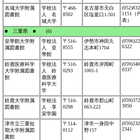
(052)832
名城大学附属
学校法
〒468-
名古屋市天白
1151（
8502
図書館
人 名
区塩釜口1-501
表）
城大学
■ 三重県 ■ (6)
(0596)22
皇學館大学附
学校法
〒516-
伊勢市神田久
6322
8555
属図書館
人 皇
志本町1704
學館
(059)340
鈴鹿医療科学
学校法
〒510-
鈴鹿市岸岡町
0337
0293
1001-1
大学附属図書
人 鈴
館
鹿医療
科学大
学
(059)372
鈴鹿大学附属
学校法
〒510-
鈴鹿市郡山町
3950
0298
663-222
図書館
人 享
栄学園
(059)232
津市立三重短
〒514-
津市一身田中
2341
0112
期大学附属図
野157
書館