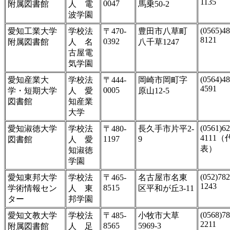
1135
0047
附属図書館
人 電
馬乗50-2
波学園
(0565)48
愛知工業大学
学校法
〒470-
豊田市八草町
8121
0392
附属図書館
人 名
八千草1247
古屋電
気学園
(0564)48
愛知産業大
学校法
〒444-
岡崎市岡町字
4591
0005
学・短期大学
人 愛
原山12-5
図書館
知産業
大学
(0561)62
愛知淑徳大学
学校法
〒480-
長久手市片平2-
4111（
1197
9
図書館
人 愛
表）
知淑徳
学園
(052)782
愛知東邦大学
学校法
〒465-
名古屋市名東
1243
8515
学術情報セン
人 東
区平和が丘3-11
ター
邦学園
(0568)78
愛知文教大学
学校法
〒485-
小牧市大草
2211
8565
5969-3
附属図書館
人 足