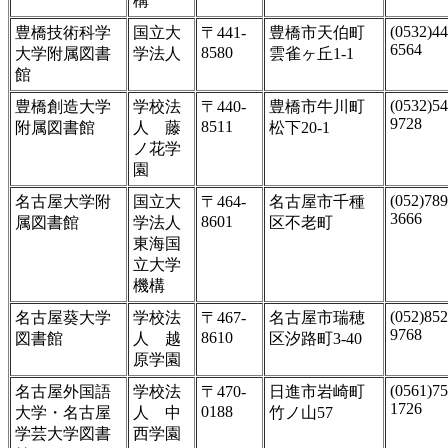
構
(0532)44
豊橋技術科学
国立大
〒441-
豊橋市天伯町
6564
8580
大学附属図書
学法人
雲雀ヶ丘1-1
館
(0532)54
豊橋創造大学
学校法
〒440-
豊橋市牛川町
9728
8511
附属図書館
人 藤
松下20-1
ノ花学
園
(052)789
名古屋大学附
国立大
〒464-
名古屋市千種
3666
8601
属図書館
学法人
区不老町
東海国
立大学
機構
(052)852
名古屋葵大学
学校法
〒467-
名古屋市瑞穂
9768
8610
図書館
人 越
区汐路町3-40
原学園
(0561)75
名古屋外国語
学校法
〒470-
日進市岩崎町
1726
0188
大学・名古屋
人 中
竹ノ山57
学芸大学図書
西学園