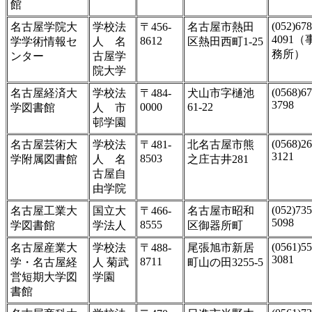
館
(052)678
名古屋学院大
学校法
〒456-
名古屋市熱田
4091（
8612
学学術情報セ
人 名
区熱田西町1-25
務所）
ンター
古屋学
院大学
(0568)67
名古屋経済大
学校法
〒484-
犬山市字樋池
3798
0000
61-22
学図書館
人 市
邨学園
(0568)26
名古屋芸術大
学校法
〒481-
北名古屋市熊
3121
8503
学附属図書館
人 名
之庄古井281
古屋自
由学院
(052)735
名古屋工業大
国立大
〒466-
名古屋市昭和
5098
8555
学図書館
学法人
区御器所町
(0561)55
名古屋産業大
学校法
〒488-
尾張旭市新居
3081
8711
学・名古屋経
人 菊武
町山の田3255-5
営短期大学図
学園
書館