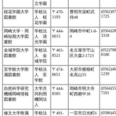
立学園
(0562)97
桜花学園大学
学校法
〒470-
豊明市栄町武
1725
1193
図書館
人 桜
侍48
花学園
(0564)28
岡崎大学・岡
学校法
〒444-
岡崎市中町1-8-
3318
0015
4
崎短期大学図
人 清
書館
光学園
(052)798
金城学院大学
学校法
〒463-
名古屋市守山
0180
8521
図書館
人 金
区大森2-1723
城学院
(0562)46
至学館大学附
学校法
〒474-
大府市横根町
1239
8651
属図書館
人 至
名高山55
学館
(0564)55
自然科学研究
大学共
〒444-
岡崎市明大寺
7191
8585
機構岡崎情報
同利用
町西郷中38
図書館
機関法
人
(0586)45
修文大学附属
学校法
〒491-
一宮市日光町6