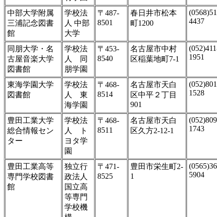
(0568)51
中部大学附属
学校法
〒487-
春日井市松本
4437
8501
三浦記念図書
人 中部
町1200
館
大学
(052)411
同朋大学・名
学校法
〒453-
名古屋市中村
1951
8540
古屋音楽大学
人 同
区稲葉地町7-1
図書館
朋学園
(052)801
東海学園大学
学校法
〒468-
名古屋市天白
1528
8514
図書館
人 東
区中平２丁目
901
海学園
(052)809
豊田工業大学
学校法
〒468-
名古屋市天白
1743
8511
総合情報セン
人 ト
区久方2-12-1
ター
ヨタ学
園
(0565)36
豊田工業高等
独立行
〒471-
豊田市栄生町2-
5904
8525
1
専門学校図書
政法人
館
国立高
等専門
学校機