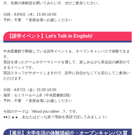
方、先輩の体験談を聞いてみたい方、ぜひご参加ください。
日程：8月6日（木）15:30-16:00
予約：不要 ＊直接会場へお越しください
【語学イベント】Let’s Talk in English!
中央図書館で開催している語学イベントを、オープンキャンパスで体験できま
す。
英語を使ったゲームやテーマトークを通して、楽しみながら英会話の練習がで
きるイベントです。
英語スタッフがサポートしますので、語学に自信がなくても安心してご参加い
ただけます。
日程：8月7日（金）15:30-16:00
場所：セミナールームB（中央図書館2階）
予約：不要 ＊直接会場にお越しください
今回のテーマは「Woud you rather ...?」です。
●●と▲▲、あなたはどっち派？理由を英語で話してみましょう♪
【展示】大学生活の体験談紹介・オープンキャンパス質