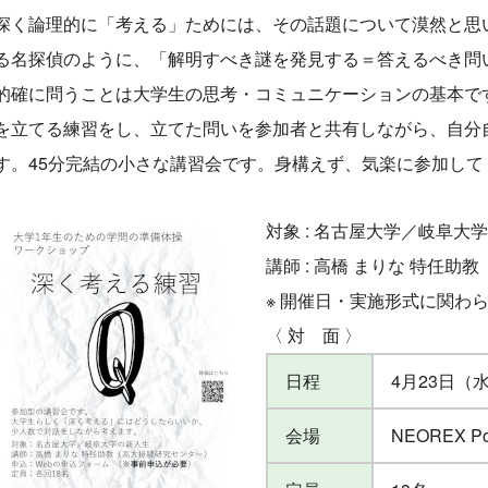
深く論理的に「考える」ためには、その話題について漠然と思
る名探偵のように、「解明すべき謎を発見する＝答えるべき問
的確に問うことは大学生の思考・コミュニケーションの基本で
を立てる練習をし、立てた問いを参加者と共有しながら、自分
す。45分完結の小さな講習会です。身構えず、気楽に参加して
対象 : 名古屋大学／岐阜大
講師 : 高橋 まりな 特任
※ 開催日・実施形式に関わ
〈 対 面 〉
日程
4月23日（水）
会場
NEOREX 