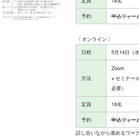
定員
18名
予約
申込フォー
〈 オンライン 〉
日程
5月14日（水）
Zoom
方法
※ セミナー
必要）
定員
18名
予約
申込フォー
話し合いながら進めるワー