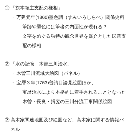
①
「旗本領主支配の様相」
・
万延元年(1860)墨色調（すみいろしらべ）関係史料
筆跡や墨色には筆者の内面性が現れる？
文字をめぐる独特の観念世界を媒介とした民衆支
配の様相
②
「水の記憶－木曽三川治水」
・
木曽三川流域大絵図（パネル）
・
宝暦３年(1753)普請目論見絵図ほか、
宝暦治水により本格的に着手されることとなった
木曽・長良・揖斐の三川分流工事関係絵図
③
高木家関連地図及び絵図など、高木家に関する情報パ
ネル